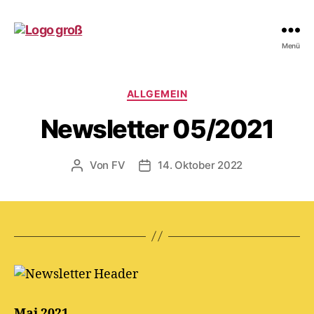
Freunde
Menü
der
Eigenherd-
Schule
Kategorien
ALLGEMEIN
e.V.
Newsletter 05/2021
Von
FV
14. Oktober 2022
Beitragsautor
Beitragsdatum
Mai 2021