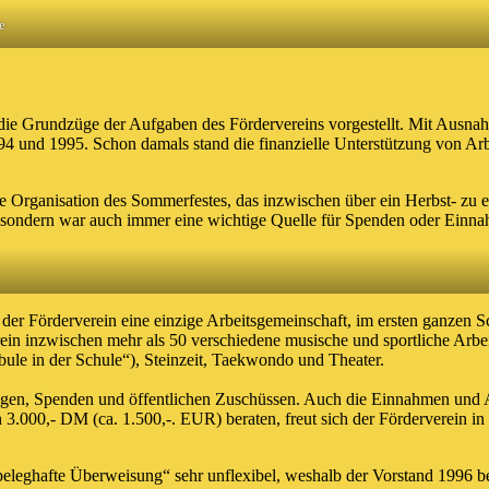
e
e Grundzüge der Aufgaben des Fördervereins vorgestellt. Mit Ausnahm
4 und 1995. Schon damals stand die finanzielle Unterstützung von Arb
ie Organisation des Sommerfestes, das inzwischen über ein Herbst- zu e
n, sondern war auch immer eine wichtige Quelle für Spenden oder Ein
der Förderverein eine einzige Arbeitsgemeinschaft, im ersten ganzen S
rein inzwischen mehr als 50 verschiedene musische und sportliche Arbe
ule in der Schule“), Steinzeit, Taekwondo und Theater.
trägen, Spenden und öffentlichen Zuschüssen. Auch die Einnahmen und A
.000,- DM (ca. 1.500,-. EUR) beraten, freut sich der Förderverein in
leghafte Überweisung“ sehr unflexibel, weshalb der Vorstand 1996 bes