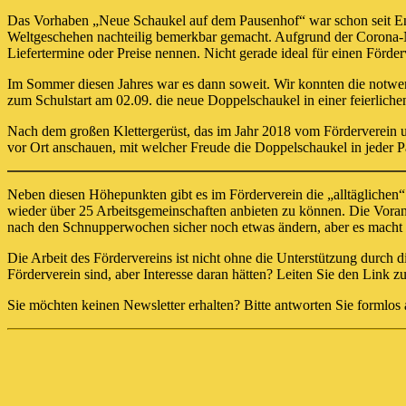
Das Vorhaben „Neue Schaukel auf dem Pausenhof“ war schon seit Ende
Weltgeschehen nachteilig bemerkbar gemacht. Aufgrund der Corona-Na
Liefertermine oder Preise nennen. Nicht gerade ideal für einen Förder
Im Sommer diesen Jahres war es dann soweit. Wir konnten die notwend
zum Schulstart am 02.09. die neue Doppelschaukel in einer feierlic
Nach dem großen Klettergerüst, das im Jahr 2018 vom Förderverein unt
vor Ort anschauen, mit welcher Freude die Doppelschaukel in jeder P
Neben diesen Höhepunkten gibt es im Förderverein die „alltäglichen“ 
wieder über 25 Arbeitsgemeinschaften anbieten zu können. Die Vora
nach den Schnupperwochen sicher noch etwas ändern, aber es macht un
Die Arbeit des Fördervereins ist nicht ohne die Unterstützung durch d
Förderverein sind, aber Interesse daran hätten? Leiten Sie den Link 
Sie möchten keinen Newsletter erhalten? Bitte antworten Sie formlos 