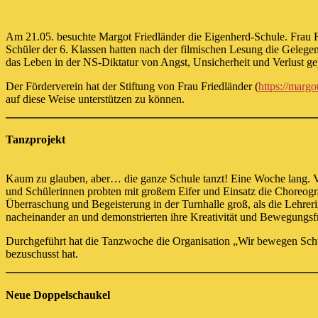
Am 21.05. besuchte Margot Friedländer die Eigenherd-Schule. Frau Fr
Schüler der 6. Klassen hatten nach der filmischen Lesung die Gelegen
das Leben in der NS-Diktatur von Angst, Unsicherheit und Verlust ge
Der Förderverein hat der Stiftung von Frau Friedländer (
https://margo
auf diese Weise unterstützen zu können.
Tanzprojekt
Kaum zu glauben, aber… die ganze Schule tanzt! Eine Woche lang. Vom
und Schülerinnen probten mit großem Eifer und Einsatz die Choreogra
Überraschung und Begeisterung in der Turnhalle groß, als die Lehre
nacheinander an und demonstrierten ihre Kreativität und Bewegungsf
Durchgeführt hat die Tanzwoche die Organisation „Wir bewegen Schu
bezuschusst hat.
Neue Doppelschaukel