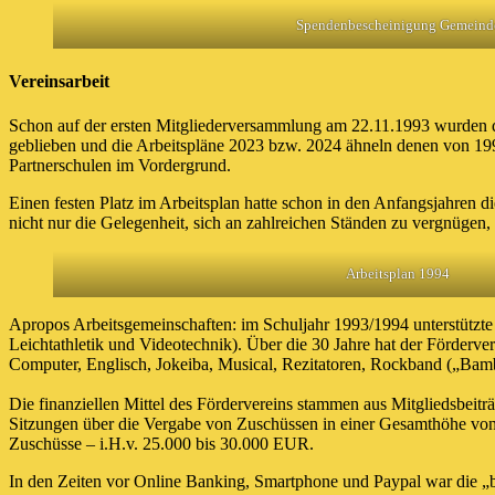
Spendenbescheinigung Gemeind
Vereinsarbeit
Schon auf der ersten Mitgliederversammlung am 22.11.1993 wurden di
geblieben und die Arbeitspläne 2023 bzw. 2024 ähneln denen von 199
Partnerschulen im Vordergrund.
Einen festen Platz im Arbeitsplan hatte schon in den Anfangsjahren d
nicht nur die Gelegenheit, sich an zahlreichen Ständen zu vergnüge
Arbeitsplan 1994
Apropos Arbeitsgemeinschaften: im Schuljahr 1993/1994 unterstützte 
Leichtathletik und Videotechnik). Über die 30 Jahre hat der Förderve
Computer, Englisch, Jokeiba, Musical, Rezitatoren, Rockband („Bamb
Die finanziellen Mittel des Fördervereins stammen aus Mitgliedsbei
Sitzungen über die Vergabe von Zuschüssen in einer Gesamthöhe von 3
Zuschüsse – i.H.v. 25.000 bis 30.000 EUR.
In den Zeiten vor Online Banking, Smartphone und Paypal war die „be