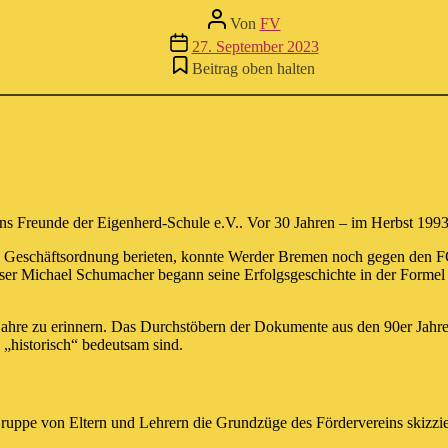
Beitragsautor
Von
FV
Beitragsdatum
27. September 2023
Beitrag oben halten
eins Freunde der Eigenherd-Schule e.V.. Vor 30 Jahren – im Herbst 199
nd Geschäftsordnung berieten, konnte Werder Bremen noch gegen den F
ser Michael Schumacher begann seine Erfolgsgeschichte in der Formel
jahre zu erinnern. Das Durchstöbern der Dokumente aus den 90er Jahr
 „historisch“ bedeutsam sind.
ruppe von Eltern und Lehrern die Grundzüge des Fördervereins skizzie