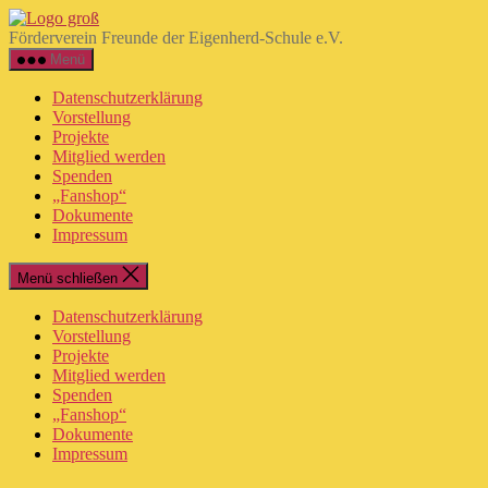
Direkt
Freunde
zum
der
Förderverein Freunde der Eigenherd-Schule e.V.
Inhalt
Eigenherd-
Menü
wechseln
Schule
e.V.
Datenschutzerklärung
Vorstellung
Projekte
Mitglied werden
Spenden
„Fanshop“
Dokumente
Impressum
Menü schließen
Datenschutzerklärung
Vorstellung
Projekte
Mitglied werden
Spenden
„Fanshop“
Dokumente
Impressum