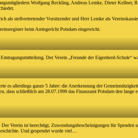
gsmitgliedern Wolfgang Reckling, Andreas Lemke, Dieter Kellner, Ro
chiedet.
ich als stellvertretender Vorsitzender und Herr Lemke als Vereinskassie
einsregister beim Amtsgericht Potsdam eingereicht.
 Eintragungsmitteilung. Der Verein „Freunde der Eigenherd-Schule“ war
uerte es allerdings ganze 5 Jahre: die Anerkennung der Gemeinnützigk
n, dass schließlich am 28.07.1999 das Finanzamt Potsdam den lange e
. Der Verein ist berechtigt, Zuwendungsbescheinigungen für Spenden u
eschichte. Und gespendet wurde viel…