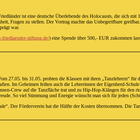
iedländer ist eine deutsche Überlebende des Holocausts, die sich mit 
heit, Fragen zu stellen. Der Vortrag machte das Unbegreifbare greifbar
prägt war.
t-friedlaender-stiftung.de/
) eine Spende über 500,- EUR zukommen lasse
 27.05. bis 31.05. probten die Klassen mit ihren „Tanzlehrern“ für de
fien. Im Geheimen feilten auch die Lehrerinnen der Eigenherd-Schule a
rinnen-Crew auf die Tanzfläche trat und zu Hip-Hop-Klängen für den r
reude. So viel Stimmung und Energie wünscht man sich für jeden (Sch
le“. Der Förderverein hat die Hälfte der Kosten übernommen. Die Tan