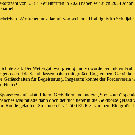
Rekordzahl von 53 (!) Neueintritten in 2023 haben wir auch 2024 scho
narbeit.
hrieben. Wir freuen uns darauf, von weiteren Highlights im Schuljahr 
chule statt. Der Wettergott war gnädig und so wurde bei milden Frühli
ur genossen. Die Schulklassen haben mit großen Engagement Getränke 
re Gerätschaften für Begeisterung. Insgesamt konnte der Förderverein
n Helfer!
Sponsorenlauf“ statt. Eltern, Großeltern und andere „Sponsoren“ spende
 manches Mal musste dann doch deutlich tiefer in die Geldbörse gefass
 um Runde gelaufen. So kamen fast 1.500 EUR zusammen. Ein großer Da