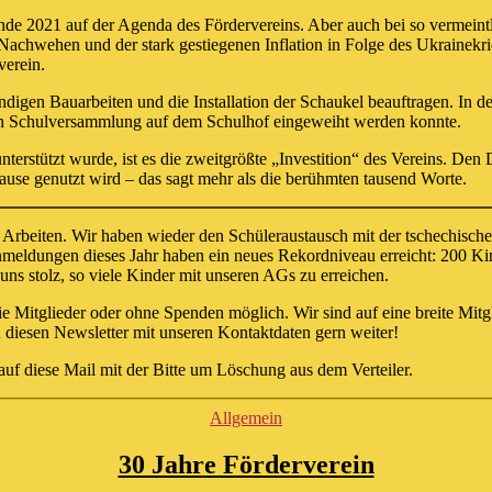
 2021 auf der Agenda des Fördervereins. Aber auch bei so vermeintlic
chwehen und der stark gestiegenen Inflation in Folge des Ukrainekrie
verein.
igen Bauarbeiten und die Installation der Schaukel beauftragen. In de
hen Schulversammlung auf dem Schulhof eingeweiht werden konnte.
erstützt wurde, ist es die zweitgrößte „Investition“ des Vereins. Den 
ause genutzt wird – das sagt mehr als die berühmten tausend Worte.
Arbeiten. Wir haben wieder den Schüleraustausch mit der tschechischen
nmeldungen dieses Jahr haben ein neues Rekordniveau erreicht: 200 K
s stolz, so viele Kinder mit unseren AGs zu erreichen.
ie Mitglieder oder ohne Spenden möglich. Wir sind auf eine breite Mitg
zu diesen Newsletter mit unseren Kontaktdaten gern weiter!
auf diese Mail mit der Bitte um Löschung aus dem Verteiler.
Kategorien
Allgemein
30 Jahre Förderverein