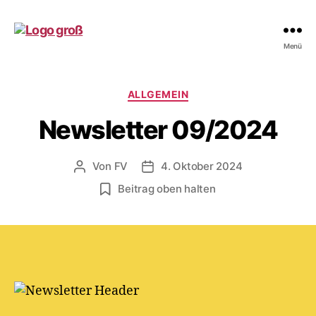
Freunde
Menü
der
Eigenherd-
Schule
Kategorien
ALLGEMEIN
e.V.
Newsletter 09/2024
Von
FV
4. Oktober 2024
Beitragsautor
Beitragsdatum
Beitrag oben halten